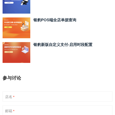
银豹POS端全店单据查询
银豹新版自定义支付‑启用时段配置
参与讨论
店名
*
邮箱
*