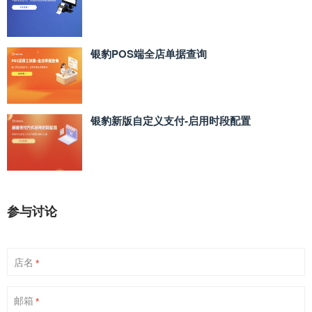
银豹POS端全店单据查询
银豹新版自定义支付‑启用时段配置
参与讨论
店名
*
邮箱
*