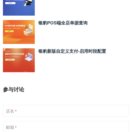
银豹POS端全店单据查询
银豹新版自定义支付‑启用时段配置
参与讨论
店名
*
邮箱
*