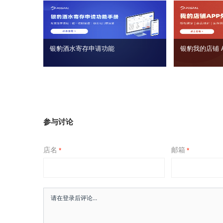
银豹酒水寄存申请功能
银豹我的店铺 
参与讨论
店名
邮箱
*
*