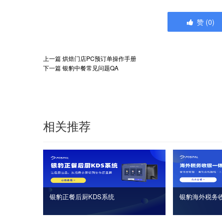
赞
(
0
)
上一篇
烘焙门店PC预订单操作手册
下一篇
银豹中餐常见问题QA
相关推荐
银豹正餐后厨KDS系统
银豹海外税务