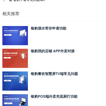
相关推荐
银豹酒水寄存申请功能
银豹我的店铺 APP外卖对接
银豹餐饮智慧屏TV端常见问题
银豹POS端外卖兜底厨打功能