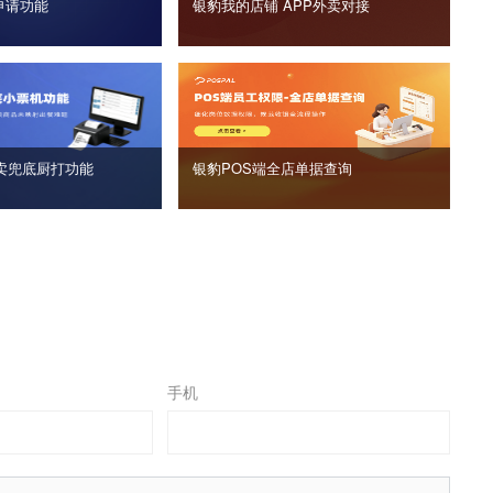
申请功能
银豹我的店铺 APP外卖对接
卖兜底厨打功能
银豹POS端全店单据查询
手机