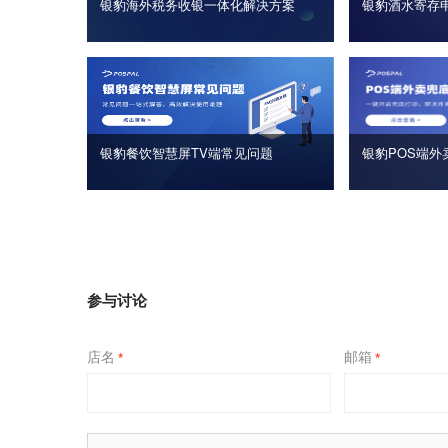
银豹海外税务收银一体化解决方案
银豹酒水寄存
银豹餐饮智慧屏TV端常见问题
银豹POS端外
参与讨论
店名
邮箱
*
*