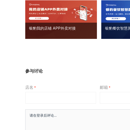
银豹我的店铺 APP外卖对接
银豹餐饮智慧
参与讨论
店名
邮箱
*
*