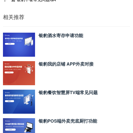
相关推荐
银豹酒水寄存申请功能
银豹我的店铺 APP外卖对接
银豹餐饮智慧屏TV端常见问题
银豹POS端外卖兜底厨打功能