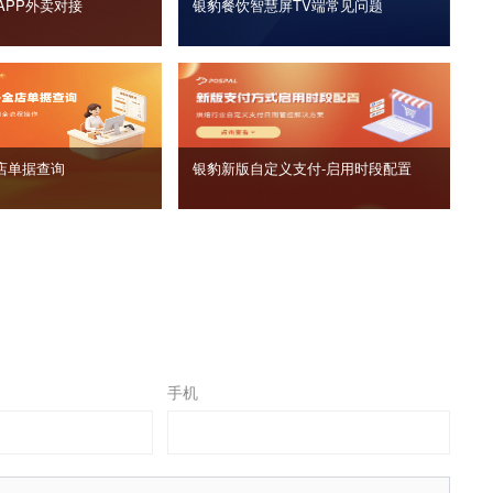
APP外卖对接
银豹餐饮智慧屏TV端常见问题
店单据查询
银豹新版自定义支付‑启用时段配置
手机