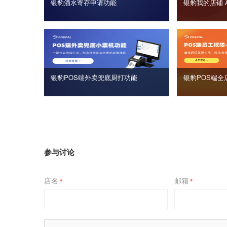
银豹酒水寄存申请功能
银豹我的店铺 
银豹POS端外卖兜底厨打功能
银豹POS端全
参与讨论
店名
邮箱
*
*