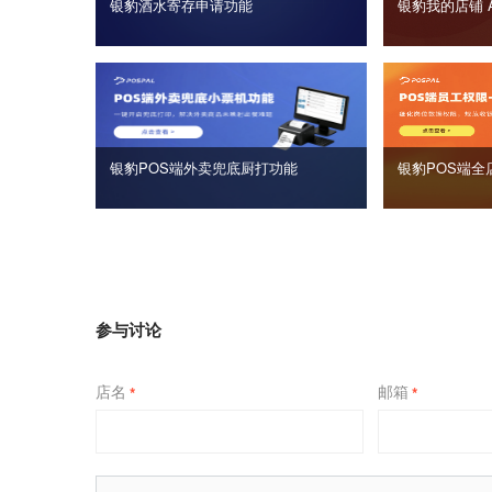
银豹酒水寄存申请功能
银豹我的店铺 
银豹POS端外卖兜底厨打功能
银豹POS端全
参与讨论
店名
邮箱
*
*