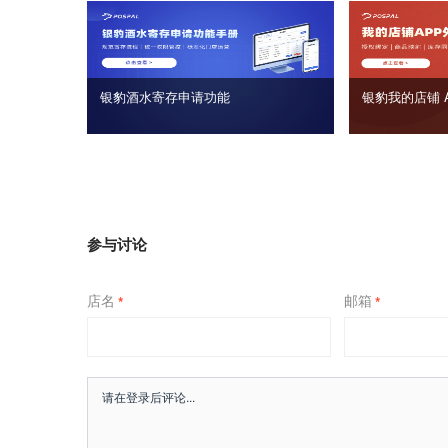
银豹酒水寄存申请功能
银豹我的店铺 
参与讨论
店名
邮箱
*
*