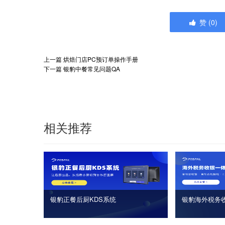
赞
(
0
)
上一篇
烘焙门店PC预订单操作手册
下一篇
银豹中餐常见问题QA
相关推荐
银豹正餐后厨KDS系统
银豹海外税务