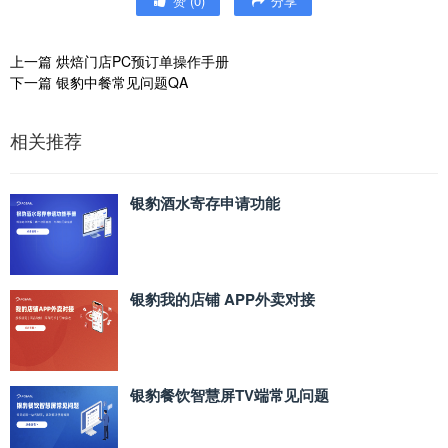
赞
(
0
)
分享
上一篇
烘焙门店PC预订单操作手册
下一篇
银豹中餐常见问题QA
相关推荐
银豹酒水寄存申请功能
银豹我的店铺 APP外卖对接
银豹餐饮智慧屏TV端常见问题