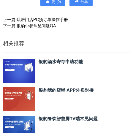
赞
(
0
)
分享
上一篇
烘焙门店PC预订单操作手册
下一篇
银豹中餐常见问题QA
相关推荐
银豹酒水寄存申请功能
银豹我的店铺 APP外卖对接
银豹餐饮智慧屏TV端常见问题