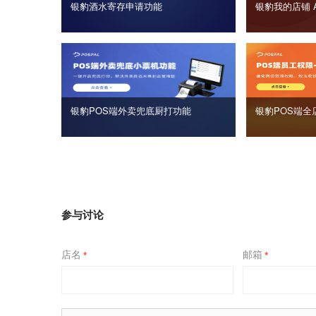
银豹酒水寄存申请功能
银豹我的店铺 
银豹POS端外卖兜底厨打功能
银豹POS端全
参与讨论
店名
邮箱
*
*