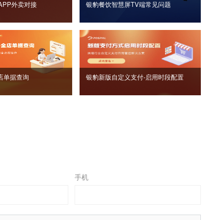
APP外卖对接
银豹餐饮智慧屏TV端常见问题
店单据查询
银豹新版自定义支付‑启用时段配置
手机