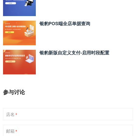
银豹POS端全店单据查询
银豹新版自定义支付‑启用时段配置
参与讨论
店名
*
邮箱
*