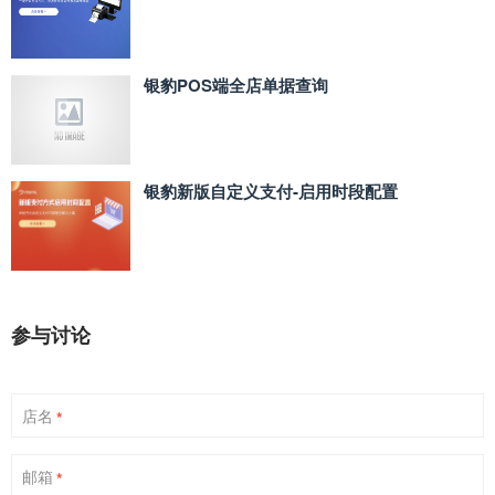
银豹POS端全店单据查询
银豹新版自定义支付‑启用时段配置
参与讨论
店名
*
邮箱
*