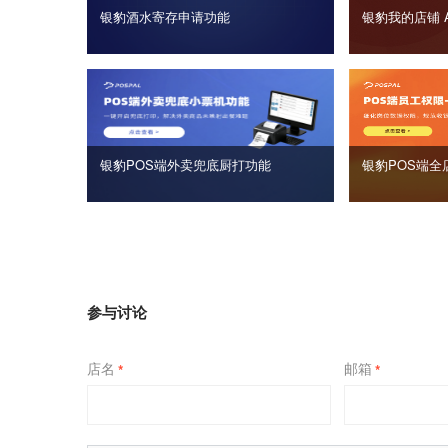
银豹酒水寄存申请功能
银豹我的店铺 
银豹POS端外卖兜底厨打功能
银豹POS端全
参与讨论
店名
邮箱
*
*