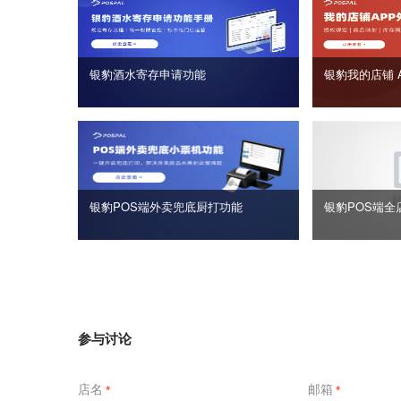
银豹酒水寄存申请功能
银豹我的店铺 
银豹POS端外卖兜底厨打功能
银豹POS端全
参与讨论
店名
邮箱
*
*