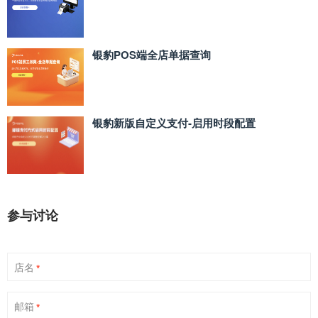
银豹POS端全店单据查询
银豹新版自定义支付‑启用时段配置
参与讨论
店名
*
邮箱
*