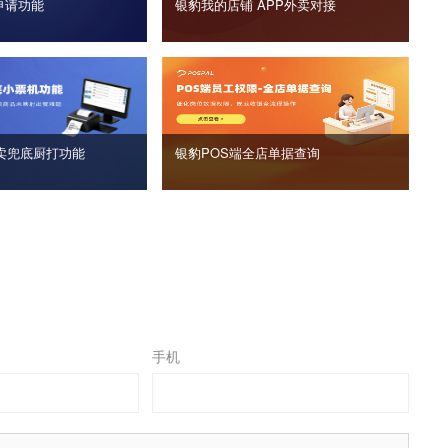
申请功能
银豹我的店铺 APP外卖对接
卖兜底厨打功能
银豹POS端全店单据查询
手机