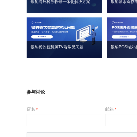
银豹海外税务收银一体化解决方案
银豹酒水寄存
银豹餐饮智慧屏TV端常见问题
银豹POS端外
参与讨论
店名
邮箱
*
*