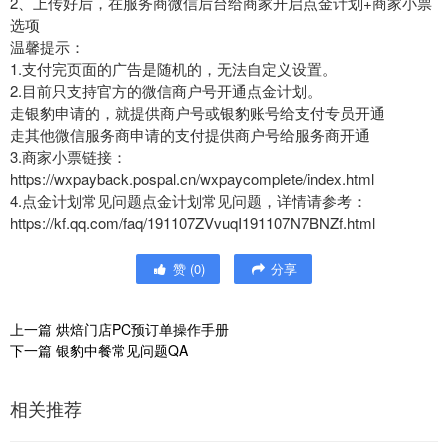
2、上传好后，在服务商微信后台给商家开启点金计划+商家小票
选项
温馨提示：
1.支付完页面的广告是随机的，无法自定义设置。
2.目前只支持官方的微信商户号开通点金计划。
走银豹申请的，就提供商户号或银豹账号给支付专员开通
走其他微信服务商申请的支付提供商户号给服务商开通
3.商家小票链接：
https://wxpayback.pospal.cn/wxpaycomplete/index.html
4.点金计划常见问题点金计划常见问题，详情请参考：
https://kf.qq.com/faq/191107ZVvuqI191107N7BNZf.html
赞
(
0
)
分享
上一篇
烘焙门店PC预订单操作手册
下一篇
银豹中餐常见问题QA
相关推荐