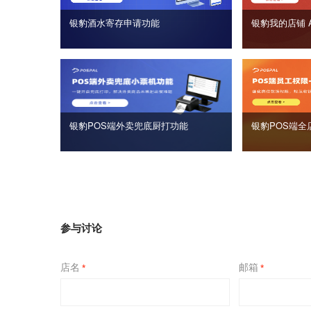
银豹酒水寄存申请功能
银豹我的店铺 
银豹POS端外卖兜底厨打功能
银豹POS端全
参与讨论
店名
邮箱
*
*