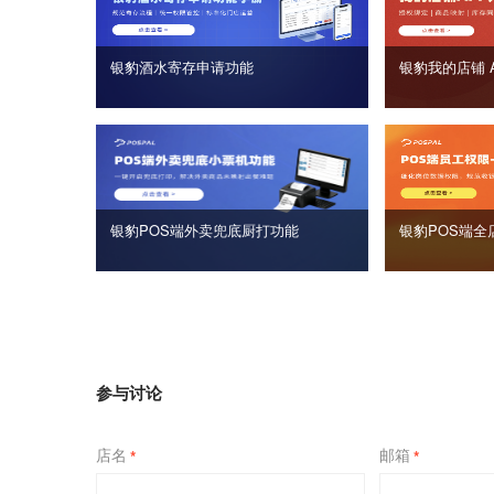
银豹酒水寄存申请功能
银豹我的店铺 
银豹POS端外卖兜底厨打功能
银豹POS端全
参与讨论
店名
邮箱
*
*