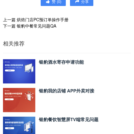
赞
(
0
)
分享
上一篇
烘焙门店PC预订单操作手册
下一篇
银豹中餐常见问题QA
相关推荐
银豹酒水寄存申请功能
银豹我的店铺 APP外卖对接
银豹餐饮智慧屏TV端常见问题