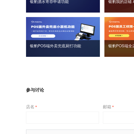
银豹酒水寄存申请功能
银豹我的店铺 
银豹POS端外卖兜底厨打功能
银豹POS端全
参与讨论
店名
邮箱
*
*