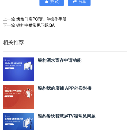
赞
(
0
)
分享
上一篇
烘焙门店PC预订单操作手册
下一篇
银豹中餐常见问题QA
相关推荐
银豹酒水寄存申请功能
银豹我的店铺 APP外卖对接
银豹餐饮智慧屏TV端常见问题