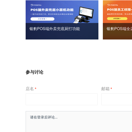
银豹POS端外卖兜底厨打功能
银豹POS端全
参与讨论
店名
邮箱
*
*