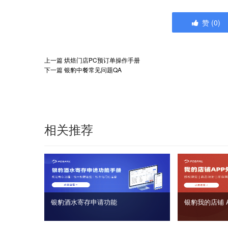
赞
(
0
)
上一篇
烘焙门店PC预订单操作手册
下一篇
银豹中餐常见问题QA
相关推荐
银豹酒水寄存申请功能
银豹我的店铺 