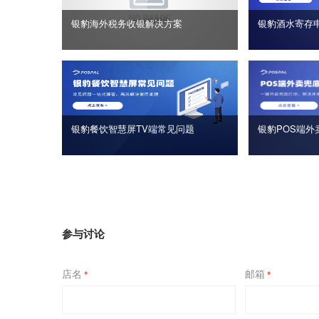
银豹海外税务收银解决方案
银豹酒水寄存
银豹餐饮智慧屏TV端常见问题
银豹POS端外
参与讨论
店名
邮箱
*
*