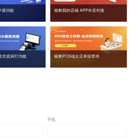
申请功能
银豹我的店铺 APP外卖对接
卖兜底厨打功能
银豹POS端全店单据查询
手机