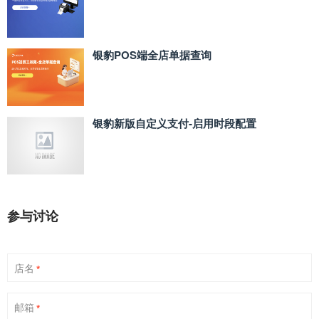
银豹POS端全店单据查询
银豹新版自定义支付‑启用时段配置
参与讨论
店名
*
邮箱
*