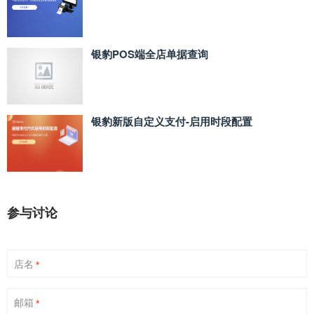
银豹POS端全店单据查询
银豹新版自定义支付‑启用时段配置
参与讨论
店名
*
邮箱
*