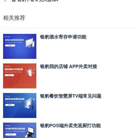
相关推荐
银豹酒水寄存申请功能
银豹我的店铺 APP外卖对接
银豹餐饮智慧屏TV端常见问题
银豹POS端外卖兜底厨打功能