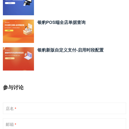
银豹POS端全店单据查询
银豹新版自定义支付‑启用时段配置
参与讨论
店名
*
邮箱
*