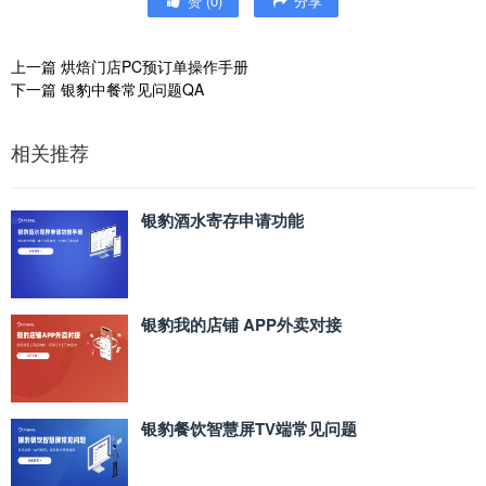
赞
(
0
)
分享
上一篇
烘焙门店PC预订单操作手册
下一篇
银豹中餐常见问题QA
相关推荐
银豹酒水寄存申请功能
银豹我的店铺 APP外卖对接
银豹餐饮智慧屏TV端常见问题