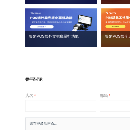
银豹POS端外卖兜底厨打功能
银豹POS端全
参与讨论
店名
邮箱
*
*