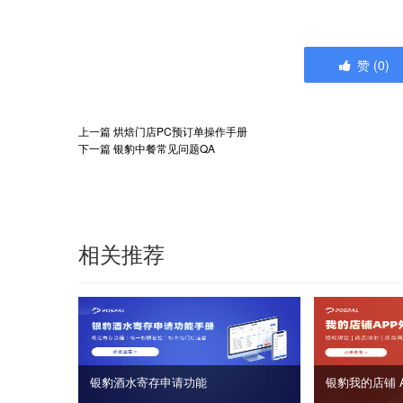
赞
(
0
)
上一篇
烘焙门店PC预订单操作手册
下一篇
银豹中餐常见问题QA
相关推荐
银豹酒水寄存申请功能
银豹我的店铺 