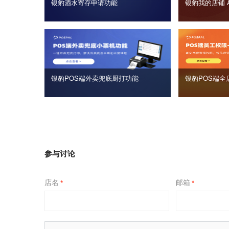
银豹酒水寄存申请功能
银豹我的店铺 
银豹POS端外卖兜底厨打功能
银豹POS端全
参与讨论
店名
邮箱
*
*