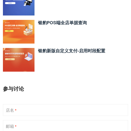
银豹POS端全店单据查询
银豹新版自定义支付‑启用时段配置
参与讨论
店名
*
邮箱
*