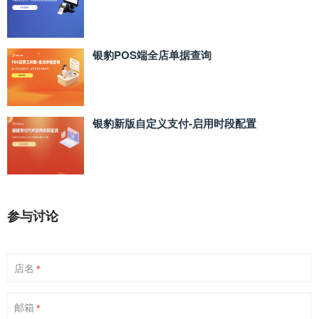
银豹POS端全店单据查询
银豹新版自定义支付‑启用时段配置
参与讨论
店名
*
邮箱
*