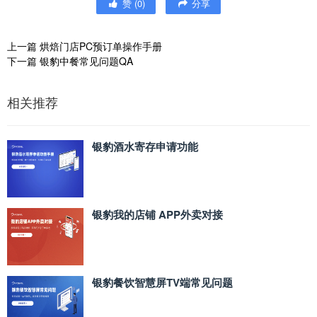
赞
(
0
)
分享
上一篇
烘焙门店PC预订单操作手册
下一篇
银豹中餐常见问题QA
相关推荐
银豹酒水寄存申请功能
银豹我的店铺 APP外卖对接
银豹餐饮智慧屏TV端常见问题