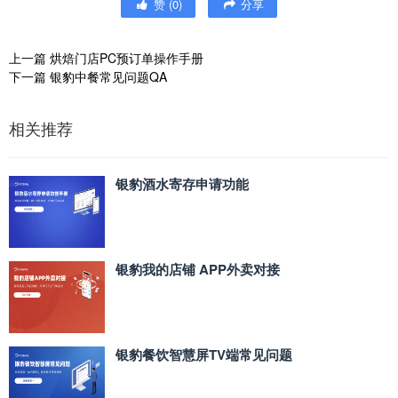
赞
(
0
)
分享
上一篇
烘焙门店PC预订单操作手册
下一篇
银豹中餐常见问题QA
相关推荐
银豹酒水寄存申请功能
银豹我的店铺 APP外卖对接
银豹餐饮智慧屏TV端常见问题