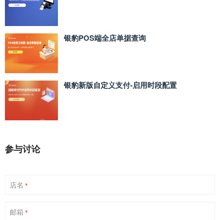
银豹POS端全店单据查询
银豹新版自定义支付‑启用时段配置
参与讨论
店名
*
邮箱
*