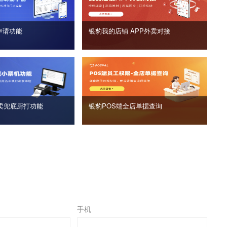
申请功能
银豹我的店铺 APP外卖对接
卖兜底厨打功能
银豹POS端全店单据查询
手机