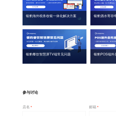
银豹海外税务收银一体化解决方案
银豹酒水寄存
银豹餐饮智慧屏TV端常见问题
银豹POS端外
参与讨论
店名
邮箱
*
*