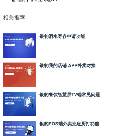
相关推荐
银豹酒水寄存申请功能
银豹我的店铺 APP外卖对接
银豹餐饮智慧屏TV端常见问题
银豹POS端外卖兜底厨打功能