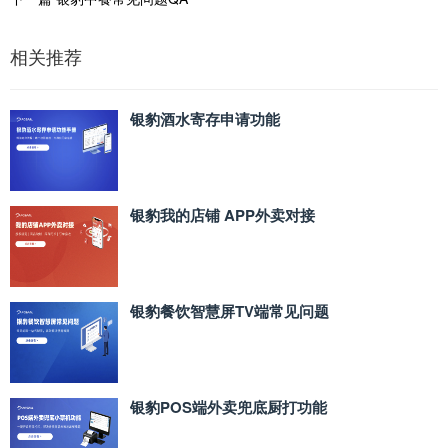
相关推荐
银豹酒水寄存申请功能
银豹我的店铺 APP外卖对接
银豹餐饮智慧屏TV端常见问题
银豹POS端外卖兜底厨打功能