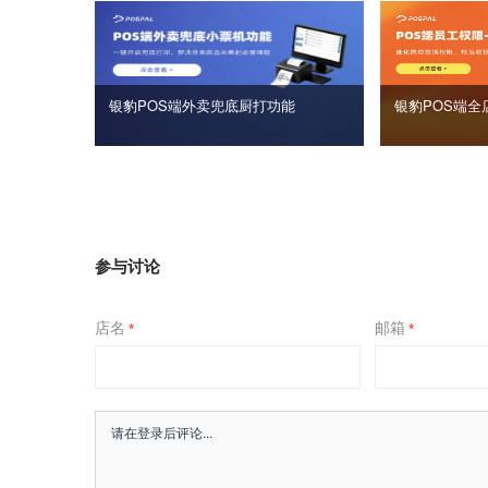
银豹POS端外卖兜底厨打功能
银豹POS端全
参与讨论
店名
邮箱
*
*