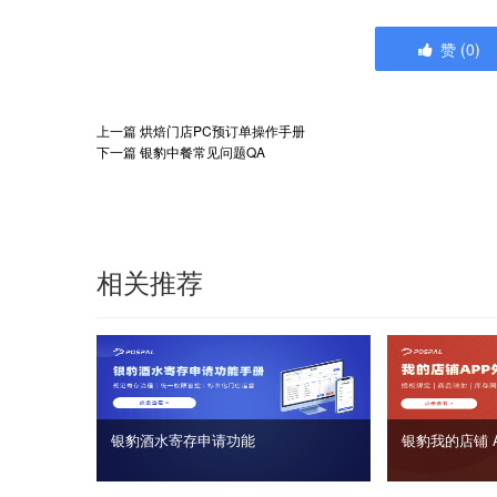
赞
(
0
)
上一篇
烘焙门店PC预订单操作手册
下一篇
银豹中餐常见问题QA
相关推荐
银豹酒水寄存申请功能
银豹我的店铺 