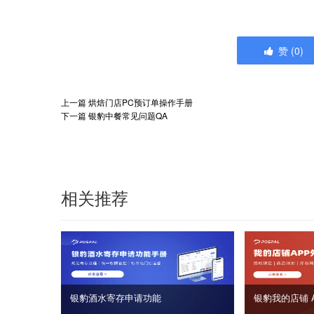
赞
(
0
)
上一篇
烘焙门店PC预订单操作手册
下一篇
银豹中餐常见问题QA
相关推荐
银豹酒水寄存申请功能
银豹我的店铺 