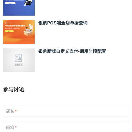
银豹POS端全店单据查询
银豹新版自定义支付‑启用时段配置
参与讨论
店名
*
邮箱
*