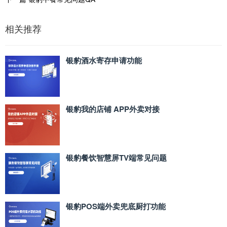
相关推荐
银豹酒水寄存申请功能
银豹我的店铺 APP外卖对接
银豹餐饮智慧屏TV端常见问题
银豹POS端外卖兜底厨打功能