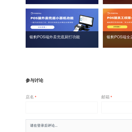
银豹POS端外卖兜底厨打功能
银豹POS端全
参与讨论
店名
邮箱
*
*