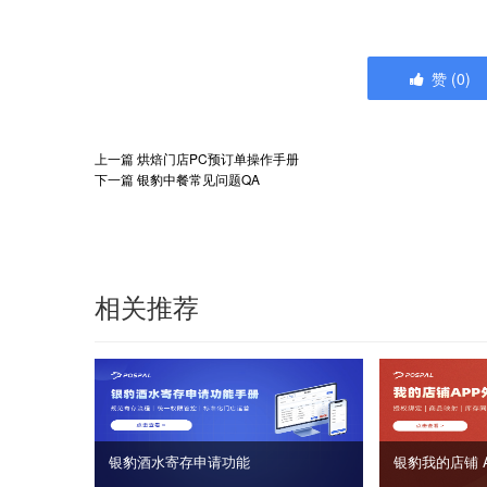
赞
(
0
)
上一篇
烘焙门店PC预订单操作手册
下一篇
银豹中餐常见问题QA
相关推荐
银豹酒水寄存申请功能
银豹我的店铺 