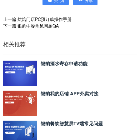
赞
(
0
)
分享
上一篇
烘焙门店PC预订单操作手册
下一篇
银豹中餐常见问题QA
相关推荐
银豹酒水寄存申请功能
银豹我的店铺 APP外卖对接
银豹餐饮智慧屏TV端常见问题