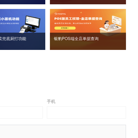
卖兜底厨打功能
银豹POS端全店单据查询
手机