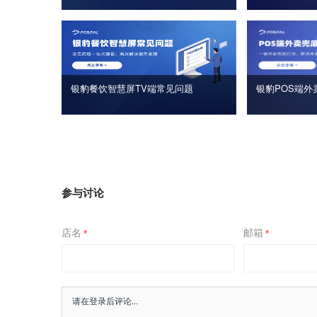
银豹餐饮智慧屏TV端常见问题
银豹POS端外
参与讨论
店名
邮箱
*
*